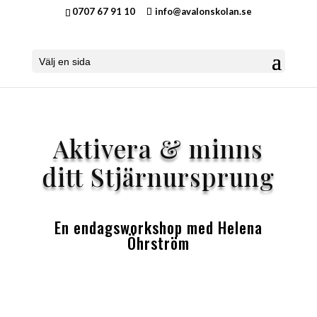
0707 67 91 10
info@avalonskolan.se
Välj en sida
Aktivera & minns
ditt Stjärnursprung
En endagsworkshop med Helena
Öhrström