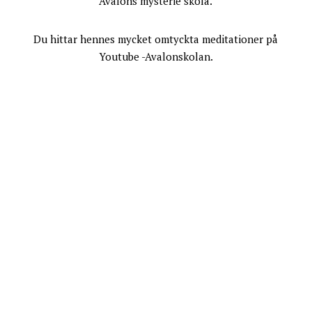
Avalons mysterie skola.
Du hittar hennes mycket omtyckta meditationer på
Youtube -Avalonskolan.
KONTAKT
+ 46 707 67 91 10
info@avalonskolan.se
Följ